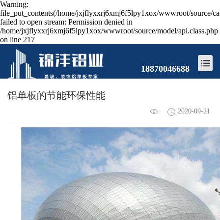
Warning:
file_put_contents(/home/jxjflyxxrj6xmj6f5lpy1xox/wwwroot/source/ca
failed to open stream: Permission denied in
/home/jxjflyxxrj6xmj6f5lpy1xox/wwwroot/source/model/api.class.php
on line 217
18870046688
铝单板的节能环保性能
2020-09-21