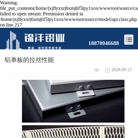
Warning:
file_put_contents(/home/jxjflyxxrj6xmj6f5lpy1xox/wwwroot/source/ca
failed to open stream: Permission denied in
/home/jxjflyxxrj6xmj6f5lpy1xox/wwwroot/source/model/api.class.php
on line 217
18870046688
铝单板的拉丝性能
2020-09-21