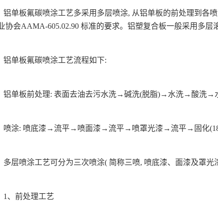
铝单板氟碳喷涂工艺多采用多层喷涂, 从铝单板的前处理到各喷
业协会AAMA-605.02.90 标准的要求。铝塑复合板一般采用多
铝单板氟碳喷涂工艺流程如下:
铝单板前处理: 表面去油去污水洗→碱洗(脱脂)→水洗→酸洗
喷涂: 喷底漆→流平→喷面漆→流平→喷罩光漆→流平→固化(180
多层喷涂工艺可分为三次喷涂( 简称三喷, 喷底漆、面漆及罩光漆)
1、前处理工艺