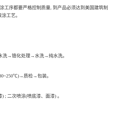
涂工序都要严格控制质量, 到产品必须达到美国建筑制
层滚涂工艺。
→水洗→铬化处理→水洗→纯水洗。
~250℃)→质检→包装。
 ; 二次喷涂(喷底漆、面漆) 。