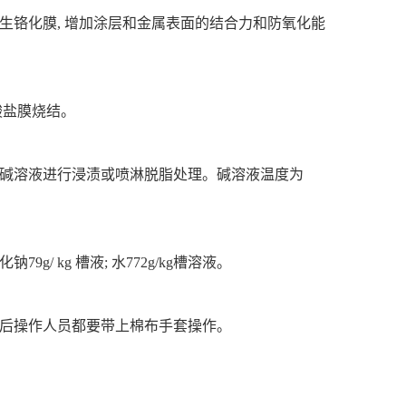
生铬化膜, 增加涂层和金属表面的结合力和防氧化能
酸盐膜烧结。
热碱溶液进行浸渍或喷淋脱脂处理。碱溶液温度为
钠79g/ kg 槽液; 水772g/kg槽溶液。
之后操作人员都要带上棉布手套操作。