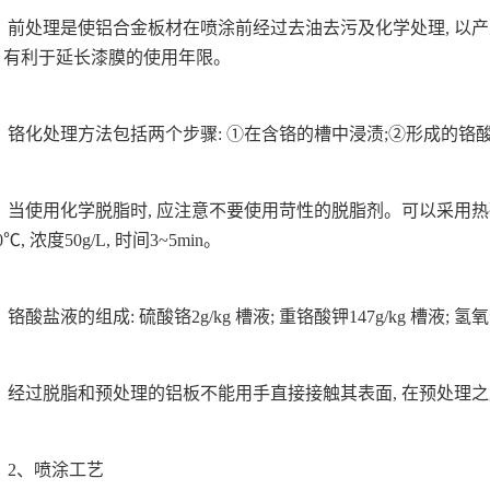
前处理是使铝合金板材在喷涂前经过去油去污及化学处理, 以产
, 有利于延长漆膜的使用年限。
铬化处理方法包括两个步骤: ①在含铬的槽中浸渍;②形成的铬
当使用化学脱脂时, 应注意不要使用苛性的脱脂剂。可以采用
0℃, 浓度50g/L, 时间3~5min。
铬酸盐液的组成: 硫酸铬2g/kg 槽液; 重铬酸钾147g/kg 槽液; 氢氧化
经过脱脂和预处理的铝板不能用手直接接触其表面, 在预处理
2、喷涂工艺