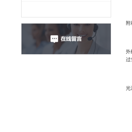
附
外
过
光