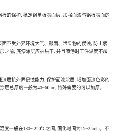
铝板的保护, 稳定铝单板表面层, 加强面漆与铝板表面的
表面不受外界环境大气、酸雨、污染物的侵蚀, 防止紫
漆层之前, 底漆涂层应被烘干, 并且喷涂时工件温度不超
强漆层抗外界侵蚀能力, 保护面漆涂层, 增加面漆色彩的
涂层总厚度一般为40~60um, 特殊需要的可以加厚。
在180~ 250℃之间, 固化时间为15~25min。不