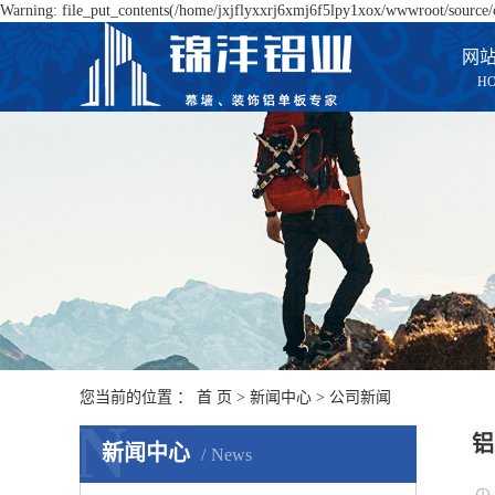
Warning: file_put_contents(/home/jxjflyxxrj6xmj6f5lpy1xox/wwwroot/source/ca
网
H
您当前的位置 ：
首 页
>
新闻中心
>
公司新闻
N
铝
新闻中心
News