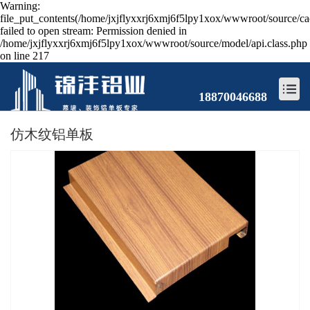
Warning:
file_put_contents(/home/jxjflyxxrj6xmj6f5lpy1xox/wwwroot/source/ca
failed to open stream: Permission denied in
/home/jxjflyxxrj6xmj6f5lpy1xox/wwwroot/source/model/api.class.php
on line 217
18870046688
仿木纹铝单板