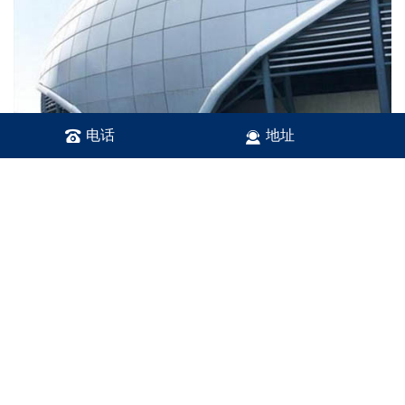
电话
地址
随着社会的改变，
双曲铝单板
已越来越多收到业内幕墙
设计师的青睐。这类的装饰材质，被称是“绿色”的
铝单板
完
满地达到了当下人的要求
双曲铝单板厂家
由于双曲铝单板加工难度大，目前国内
能生产的厂家又少,很多工程只能放弃原有的设计方案，导
致幕墙的整体效果难以表达出设计师的设计理念。公司采用
蒙皮拉伸技术和三维建模原理，解决了由之前人工开模、焊
接、打磨所无法达到的设计工艺，成为国内为数不多，能大
批量生产双曲铝单板和复杂造型企业之一。为设计师提供了
广泛想象和设计空间，板面平整度好，展现了双曲铝单板在
金属幕墙上无可替代的独特魅力。