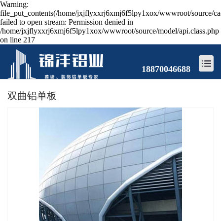
Warning:
file_put_contents(/home/jxjflyxxrj6xmj6f5lpy1xox/wwwroot/source/ca
failed to open stream: Permission denied in
/home/jxjflyxxrj6xmj6f5lpy1xox/wwwroot/source/model/api.class.php
on line 217
18870046688
双曲铝单板