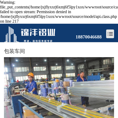
Warning:
file_put_contents(/home/jxjflyxxrj6xmj6f5lpy1xox/wwwroot/source/ca
failed to open stream: Permission denied in
/home/jxjflyxxrj6xmj6f5lpy1xox/wwwroot/source/model/api.class.php
on line 217
18870046688
包装车间